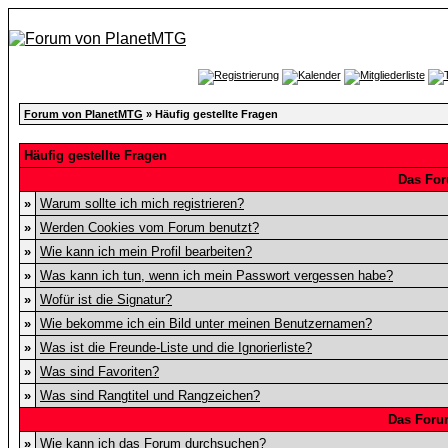
Forum von PlanetMTG
» Häufig gestellte Fragen
Häufig gestellte Fragen
Das For
»
Warum sollte ich mich registrieren?
»
Werden Cookies vom Forum benutzt?
»
Wie kann ich mein Profil bearbeiten?
»
Was kann ich tun, wenn ich mein Passwort vergessen habe?
»
Wofür ist die Signatur?
»
Wie bekomme ich ein Bild unter meinen Benutzernamen?
»
Was ist die Freunde-Liste und die Ignorierliste?
»
Was sind Favoriten?
»
Was sind Rangtitel und Rangzeichen?
Das Foru
»
Wie kann ich das Forum durchsuchen?