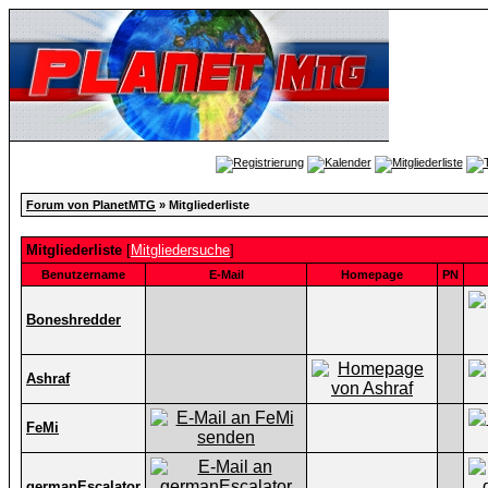
Forum von PlanetMTG
» Mitgliederliste
Mitgliederliste
[
Mitgliedersuche
]
Benutzername
E-Mail
Homepage
PN
Boneshredder
Ashraf
FeMi
germanEscalator