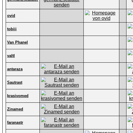
ovid
tobiii
Van Phanel
valtl
antaraza
Sautrast
krasivomed
Zinamed
faranastr