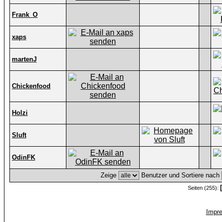
Frank_O
xaps
martenJ
Chickenfood
Holzi
Sluft
OdinFK
Zeige
Benutzer und Sortiere nach
Seiten (255):
Impr