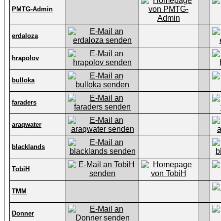
PMTG-Admin
erdaloza
hrapolov
bulloka
faraders
araqwater
blacklands
TobiH
TMM
Donner