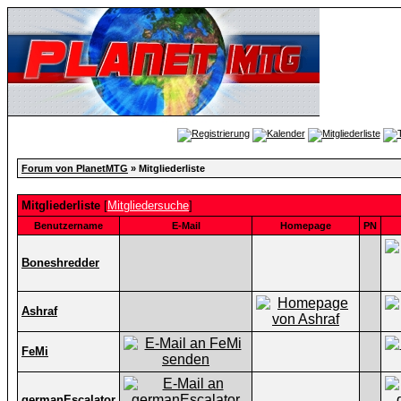
Forum von PlanetMTG
» Mitgliederliste
Mitgliederliste
[
Mitgliedersuche
]
Benutzername
E-Mail
Homepage
PN
Boneshredder
Ashraf
FeMi
germanEscalator