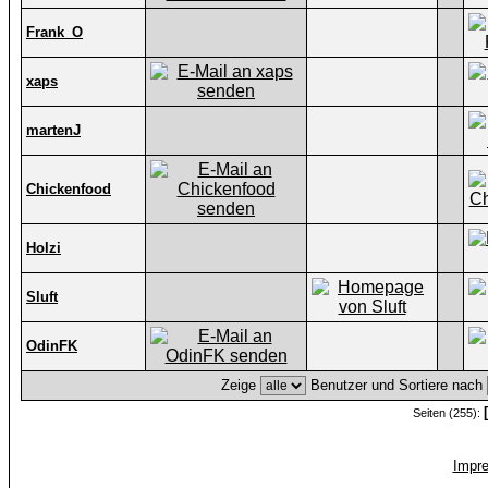
Frank_O
xaps
martenJ
Chickenfood
Holzi
Sluft
OdinFK
Zeige
Benutzer und Sortiere nach
Seiten (255):
Impr