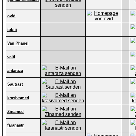
ovid
tobiii
Van Phanel
valtl
antaraza
Sautrast
krasivomed
Zinamed
faranastr