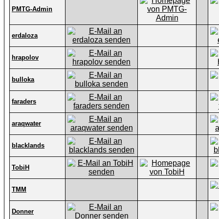
PMTG-Admin
erdaloza
hrapolov
bulloka
faraders
araqwater
blacklands
TobiH
TMM
Donner