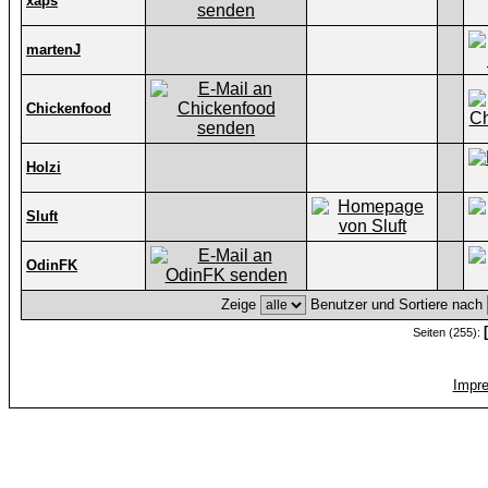
xaps
martenJ
Chickenfood
Holzi
Sluft
OdinFK
Zeige
Benutzer und Sortiere nach
Seiten (255):
Impr