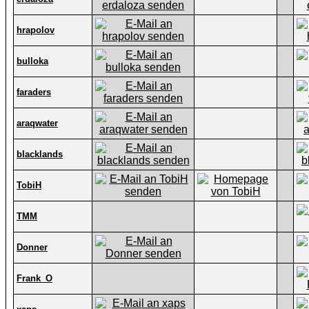
hrapolov
bulloka
faraders
araqwater
blacklands
TobiH
TMM
Donner
Frank_O