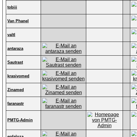
tobiii
Van Phanel
valtl
antaraza
Sautrast
krasivomed
Zinamed
faranastr
PMTG-Admin
erdaloza