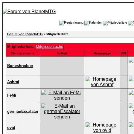
Forum von PlanetMTG
» Mitgliederliste
Mitgliederliste
[
Mitgliedersuche
]
Benutzername
E-Mail
Homepage
PN
Boneshredder
Ashraf
FeMi
germanEscalator
ovid