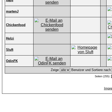
xaps
martenJ
Chickenfood
Holzi
Sluft
OdinFK
Zeige
Benutzer und Sortiere nach
Seiten (255):
Impr