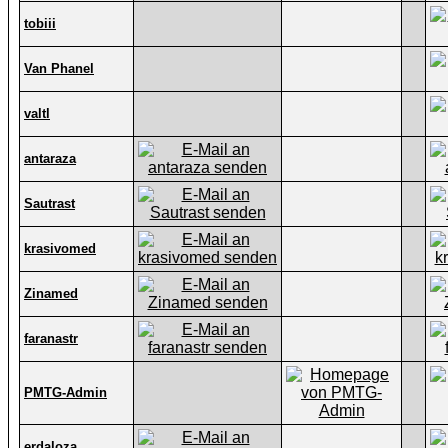
tobiii
Van Phanel
valtl
antaraza
Sautrast
krasivomed
Zinamed
faranastr
PMTG-Admin
erdaloza