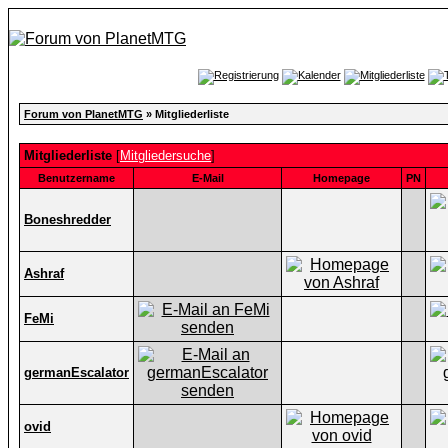
Forum von PlanetMTG
» Mitgliederliste
Mitgliederliste
[
Mitgliedersuche
]
Benutzername
E-Mail
Homepage
PN
Boneshredder
Ashraf
FeMi
germanEscalator
ovid