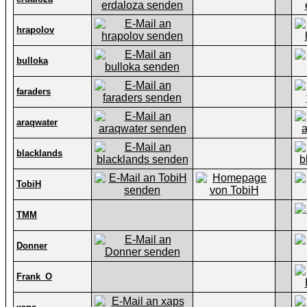
hrapolov
bulloka
faraders
araqwater
blacklands
TobiH
TMM
Donner
Frank_O