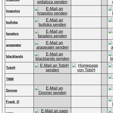
hrapolov
bulloka
faraders
araqwater
blacklands
TobiH
TMM
Donner
Frank_O