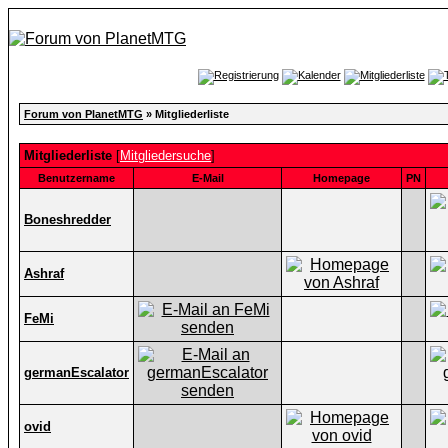
Forum von PlanetMTG
» Mitgliederliste
Mitgliederliste
[
Mitgliedersuche
]
Benutzername
E-Mail
Homepage
PN
Boneshredder
Ashraf
FeMi
germanEscalator
ovid