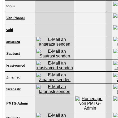
tobiii
Van Phanel
valtl
antaraza
Sautrast
krasivomed
Zinamed
faranastr
PMTG-Admin
erdaloza