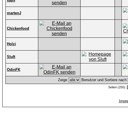
xaps
martenJ
Chickenfood
Holzi
Sluft
OdinFK
Zeige
Benutzer und Sortiere nach
Seiten (255):
Impr