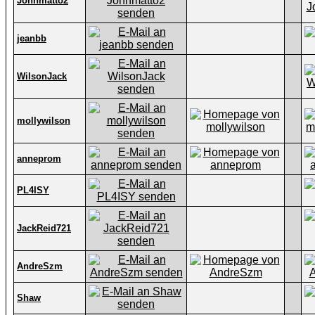
Johnmatto2
jeanbb
WilsonJack
mollywilson
anneprom
PL4ISY
JackReid721
AndreSzm
Shaw