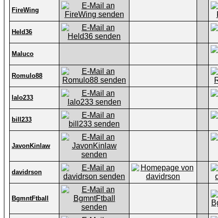
FireWing
Held36
Maluco
Romulo88
lalo233
bill233
JavonKinlaw
davidrson
BgmntFtball