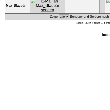
Max_Blaubär
Zeige
Benutzer und Sortiere nach
Seiten (255):
« erste
...
« vo
Impr