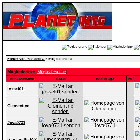
Forum von PlanetMTG
» Mitgliederliste
Mitgliederliste
[
Mitgliedersuche
]
Benutzername
E-Mail
Homepage
PN
jossef01
Clementine
Jova0731
rubenmiller652