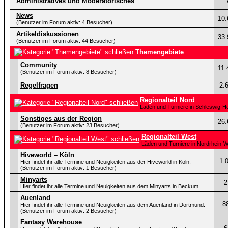
Administratives und Moderatorisches
News
10.
(Benutzer im Forum aktiv: 4 Besucher)
Artikeldiskussionen
33.
(Benutzer im Forum aktiv: 44 Besucher)
Themengebiete
Community
11.
(Benutzer im Forum aktiv: 8 Besucher)
Regelfragen
2.
Regionalteil Nord
Läden und Turniere in Schleswig-
Sonstiges aus der Region
26.
(Benutzer im Forum aktiv: 23 Besucher)
Regionalteil West
Läden und Turniere in Nordrhein-W
Hiveworld – Köln
1.
Hier findet ihr alle Termine und Neuigkeiten aus der Hiveworld in Köln.
(Benutzer im Forum aktiv: 1 Besucher)
Minyarts
2
Hier findet ihr alle Termine und Neuigkeiten aus dem Minyarts in Beckum.
Auenland
8
Hier findet ihr alle Termine und Neuigkeiten aus dem Auenland in Dortmund.
(Benutzer im Forum aktiv: 2 Besucher)
Fantasy Warehouse