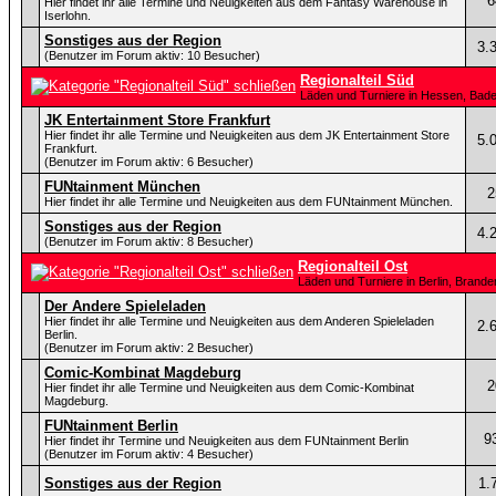
6
Hier findet ihr alle Termine und Neuigkeiten aus dem Fantasy Warehouse in
Iserlohn.
Sonstiges aus der Region
3.
(Benutzer im Forum aktiv: 10 Besucher)
Regionalteil Süd
Läden und Turniere in Hessen, Bad
JK Entertainment Store Frankfurt
Hier findet ihr alle Termine und Neuigkeiten aus dem JK Entertainment Store
5.
Frankfurt.
(Benutzer im Forum aktiv: 6 Besucher)
FUNtainment München
2
Hier findet ihr alle Termine und Neuigkeiten aus dem FUNtainment München.
Sonstiges aus der Region
4.
(Benutzer im Forum aktiv: 8 Besucher)
Regionalteil Ost
Läden und Turniere in Berlin, Bran
Der Andere Spieleladen
Hier findet ihr alle Termine und Neuigkeiten aus dem Anderen Spieleladen
2.
Berlin.
(Benutzer im Forum aktiv: 2 Besucher)
Comic-Kombinat Magdeburg
2
Hier findet ihr alle Termine und Neuigkeiten aus dem Comic-Kombinat
Magdeburg.
FUNtainment Berlin
9
Hier findet ihr Termine und Neuigkeiten aus dem FUNtainment Berlin
(Benutzer im Forum aktiv: 4 Besucher)
Sonstiges aus der Region
1.