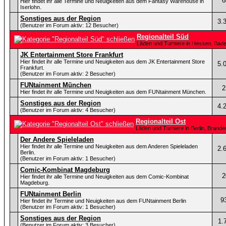
6
Hier findet ihr alle Termine und Neuigkeiten aus dem Fantasy Warehouse in
Iserlohn.
Sonstiges aus der Region
3.
(Benutzer im Forum aktiv: 12 Besucher)
Regionalteil Süd
Läden und Turniere in Hessen, Bad
JK Entertainment Store Frankfurt
Hier findet ihr alle Termine und Neuigkeiten aus dem JK Entertainment Store
5.
Frankfurt.
(Benutzer im Forum aktiv: 2 Besucher)
FUNtainment München
2
Hier findet ihr alle Termine und Neuigkeiten aus dem FUNtainment München.
Sonstiges aus der Region
4.
(Benutzer im Forum aktiv: 4 Besucher)
Regionalteil Ost
Läden und Turniere in Berlin, Bran
Der Andere Spieleladen
Hier findet ihr alle Termine und Neuigkeiten aus dem Anderen Spieleladen
2.
Berlin.
(Benutzer im Forum aktiv: 1 Besucher)
Comic-Kombinat Magdeburg
2
Hier findet ihr alle Termine und Neuigkeiten aus dem Comic-Kombinat
Magdeburg.
FUNtainment Berlin
9
Hier findet ihr Termine und Neuigkeiten aus dem FUNtainment Berlin
(Benutzer im Forum aktiv: 1 Besucher)
Sonstiges aus der Region
1.
(Benutzer im Forum aktiv: 3 Besucher)