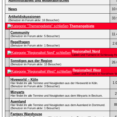
Administratives und Moderatorisches
News
10.
Artikeldiskussionen
33.
(Benutzer im Forum aktiv: 16 Besucher)
Themengebiete
Community
11.
(Benutzer im Forum aktiv: 5 Besucher)
Regelfragen
2.
(Benutzer im Forum aktiv: 1 Besucher)
Regionalteil Nord
Läden und Turniere in Schleswig-
Sonstiges aus der Region
26.
(Benutzer im Forum aktiv: 15 Besucher)
Regionalteil West
Läden und Turniere in Nordrhein-W
Hiveworld – Köln
1.
Hier findet ihr alle Termine und Neuigkeiten aus der Hiveworld in Köln.
(Benutzer im Forum aktiv: 3 Besucher)
Minyarts
2
Hier findet ihr alle Termine und Neuigkeiten aus dem Minyarts in Beckum.
Auenland
8
Hier findet ihr alle Termine und Neuigkeiten aus dem Auenland in Dortmund.
(Benutzer im Forum aktiv: 1 Besucher)
Fantasy Warehouse