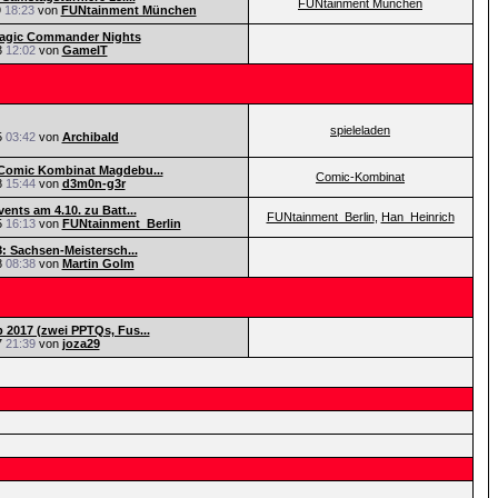
FUNtainment München
9
18:23
von
FUNtainment München
Magic Commander Nights
3
12:02
von
GameIT
spieleladen
5
03:42
von
Archibald
Comic Kombinat Magdebu...
Comic-Kombinat
8
15:44
von
d3m0n-g3r
ents am 4.10. zu Batt...
FUNtainment_Berlin
,
Han_Heinrich
5
16:13
von
FUNtainment_Berlin
8: Sachsen-Meistersch...
8
08:38
von
Martin Golm
2017 (zwei PPTQs, Fus...
7
21:39
von
joza29