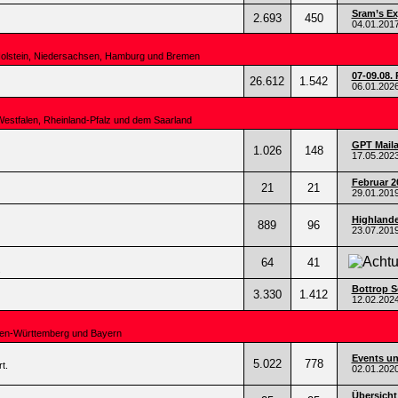
Sram’s Ex
2.693
450
04.01.201
Holstein, Niedersachsen, Hamburg und Bremen
07-09.08. 
26.612
1.542
06.01.202
Westfalen, Rheinland-Pfalz und dem Saarland
GPT Mail
1.026
148
17.05.202
Februar 2
21
21
29.01.201
Highlande
889
96
23.07.201
64
41
.
Bottrop Se
3.330
1.412
12.02.202
den-Württemberg und Bayern
Events un
5.022
778
t.
02.01.202
Übersicht