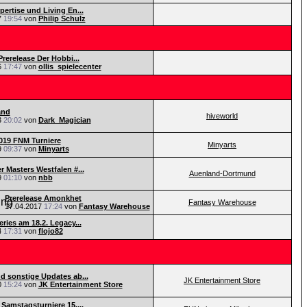
pertise und Living En...
7
19:54
von
Philip Schulz
Prerelease Der Hobbi...
6
17:47
von
ollis_spielecenter
and
hiveworld
3
20:02
von
Dark_Magician
019 FNM Turniere
Minyarts
9
09:37
von
Minyarts
r Masters Westfalen #...
Auenland-Dortmund
9
01:10
von
nbb
Prerelease Amonkhet
Fantasy Warehouse
17.04.2017
17:24
von
Fantasy Warehouse
ries am 18.2. Legacy...
4
17:31
von
flojo82
d sonstige Updates ab...
JK Entertainment Store
0
15:24
von
JK Entertainment Store
 Samstagsturniere 15....