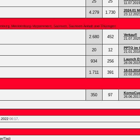
25
25
11.07.201
2024.01 
4.279
1.730
23.12.202
ndenburg, Mecklenburg-Vorpommern, Sachsen, Sachsen-Anhalt und Thüringen
Verkauf!
2.680
452
21.07.202
PPTQ im 
20
12
21.01.201
Launch Ev
934
256
28.09.201
18.03.201
1.711
391
22.02.201
KornoCup 
350
97
26.06.201
5.2022
06:17
.
ge/Tag)