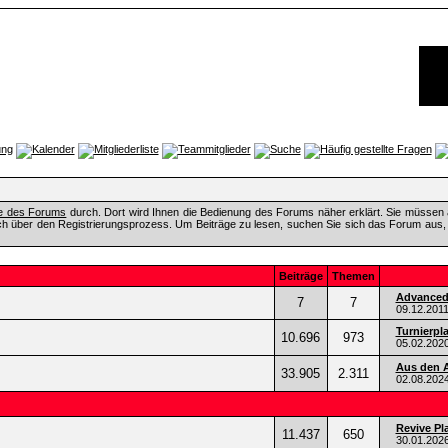
fe des Forums
durch. Dort wird Ihnen die Bedienung des Forums näher erklärt. Sie müssen 
ch über den Registrierungsprozess. Um Beiträge zu lesen, suchen Sie sich das Forum aus, das
Beiträge
Themen
Advanced 
7
7
09.12.201
Turnierpl
10.696
973
05.02.202
Aus den A
33.905
2.311
02.08.202
Revive Pl
11.437
650
30.01.202