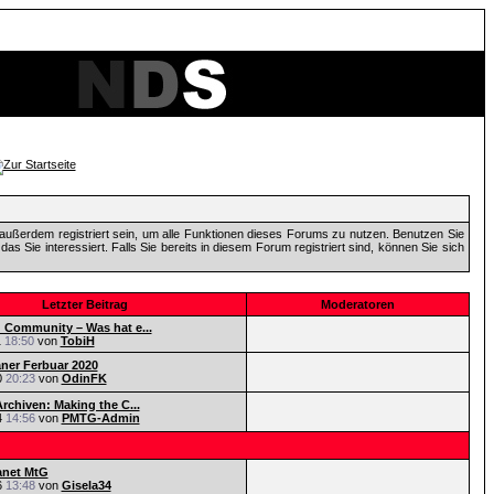
außerdem registriert sein, um alle Funktionen dieses Forums zu nutzen. Benutzen Sie
 Sie interessiert. Falls Sie bereits in diesem Forum registriert sind, können Sie sich
Letzter Beitrag
Moderatoren
Community – Was hat e...
1
18:50
von
TobiH
aner Ferbuar 2020
0
20:23
von
OdinFK
rchiven: Making the C...
4
14:56
von
PMTG-Admin
anet MtG
6
13:48
von
Gisela34