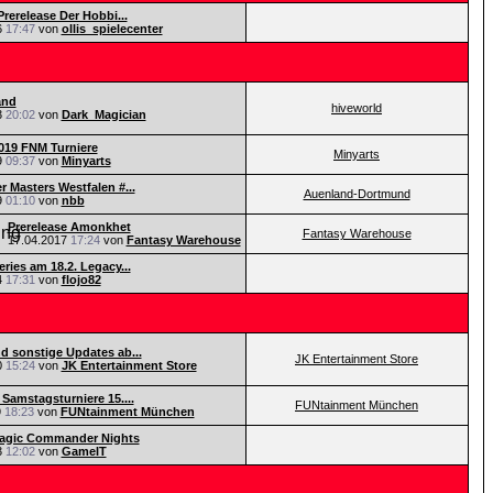
Prerelease Der Hobbi...
6
17:47
von
ollis_spielecenter
and
hiveworld
3
20:02
von
Dark_Magician
019 FNM Turniere
Minyarts
9
09:37
von
Minyarts
r Masters Westfalen #...
Auenland-Dortmund
9
01:10
von
nbb
Prerelease Amonkhet
Fantasy Warehouse
17.04.2017
17:24
von
Fantasy Warehouse
ries am 18.2. Legacy...
4
17:31
von
flojo82
d sonstige Updates ab...
JK Entertainment Store
0
15:24
von
JK Entertainment Store
 Samstagsturniere 15....
FUNtainment München
9
18:23
von
FUNtainment München
Magic Commander Nights
3
12:02
von
GameIT