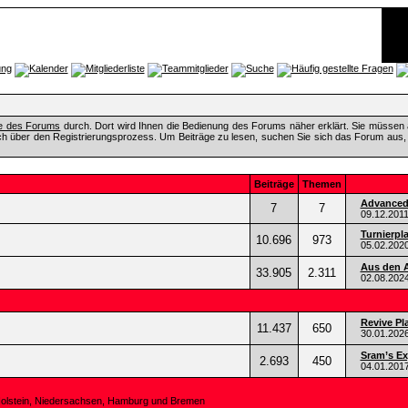
fe des Forums
durch. Dort wird Ihnen die Bedienung des Forums näher erklärt. Sie müssen 
ch über den Registrierungsprozess. Um Beiträge zu lesen, suchen Sie sich das Forum aus, das
Beiträge
Themen
Advanced 
7
7
09.12.201
Turnierpl
10.696
973
05.02.202
Aus den A
33.905
2.311
02.08.202
Revive Pl
11.437
650
30.01.202
Sram’s Ex
2.693
450
04.01.201
Holstein, Niedersachsen, Hamburg und Bremen