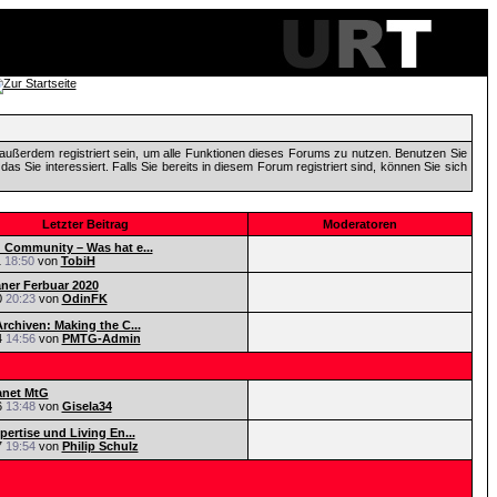
außerdem registriert sein, um alle Funktionen dieses Forums zu nutzen. Benutzen Sie
 Sie interessiert. Falls Sie bereits in diesem Forum registriert sind, können Sie sich
Letzter Beitrag
Moderatoren
Community – Was hat e...
1
18:50
von
TobiH
aner Ferbuar 2020
0
20:23
von
OdinFK
rchiven: Making the C...
4
14:56
von
PMTG-Admin
anet MtG
6
13:48
von
Gisela34
pertise und Living En...
7
19:54
von
Philip Schulz