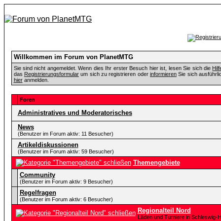
Willkommen im Forum von PlanetMTG
Sie sind nicht angemeldet. Wenn dies Ihr erster Besuch hier ist, lesen Sie sich die
Hil
das
Registrierungsformular
um sich zu registrieren oder
informieren
Sie sich ausführli
hier
anmelden.
Foren
Administratives und Moderatorisches
News
(Benutzer im Forum aktiv: 11 Besucher)
Artikeldiskussionen
(Benutzer im Forum aktiv: 59 Besucher)
Themengebiete
Community
(Benutzer im Forum aktiv: 9 Besucher)
Regelfragen
(Benutzer im Forum aktiv: 6 Besucher)
Regionalteil Nord
Läden und Turniere in Schleswig-