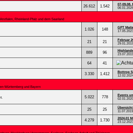
07-09.08. 
26.612
1.542
06.01.202
Westfalen, Rheinland-Pfalz und dem Saarland
GPT Mail
1.026
148
17.05.202
Februar 2
21
21
29.01.201
Highlande
889
96
23.07.201
64
41
.
Bottrop Se
3.330
1.412
12.02.202
den-Württemberg und Bayern
Events un
5.022
778
t.
02.01.202
Übersicht
25
25
11.07.201
2024.01 
4.279
1.730
23.12.202