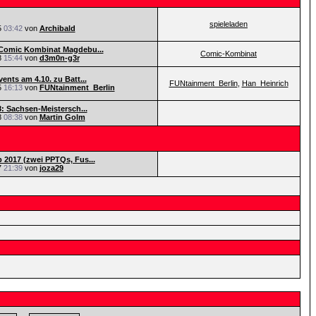
spieleladen
5
03:42
von
Archibald
Comic Kombinat Magdebu...
Comic-Kombinat
8
15:44
von
d3m0n-g3r
ents am 4.10. zu Batt...
FUNtainment_Berlin
,
Han_Heinrich
5
16:13
von
FUNtainment_Berlin
8: Sachsen-Meistersch...
8
08:38
von
Martin Golm
2017 (zwei PPTQs, Fus...
7
21:39
von
joza29