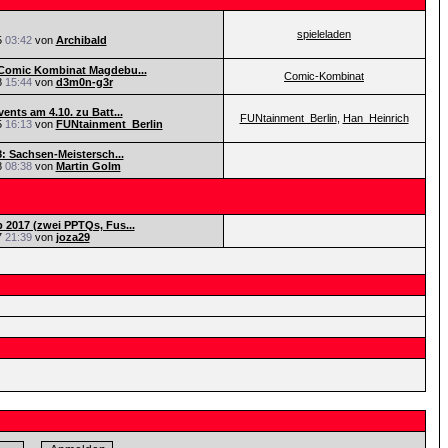
spieleladen
5
03:42
von
Archibald
Comic Kombinat Magdebu...
Comic-Kombinat
8
15:44
von
d3m0n-g3r
ents am 4.10. zu Batt...
FUNtainment_Berlin
,
Han_Heinrich
5
16:13
von
FUNtainment_Berlin
8: Sachsen-Meistersch...
8
08:38
von
Martin Golm
2017 (zwei PPTQs, Fus...
7
21:39
von
joza29