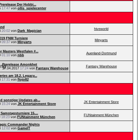
Prerelease Der Hobbi...
6
17:47
von
ollis_spielecenter
and
hiveworld
3
20:02
von
Dark_Magician
019 FNM Turniere
Minyarts
9
09:37
von
Minyarts
r Masters Westfalen #...
Auenland-Dortmund
9
01:10
von
nbb
Prerelease Amonkhet
Fantasy Warehouse
17.04.2017
17:24
von
Fantasy Warehouse
ries am 18.2. Legacy...
4
17:31
von
flojo82
d sonstige Updates ab...
JK Entertainment Store
0
15:24
von
JK Entertainment Store
 Samstagsturniere 15....
FUNtainment München
9
18:23
von
FUNtainment München
Magic Commander Nights
3
12:02
von
GameIT