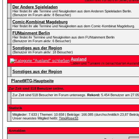
Läden und Turniere in Berlin, Bra
Der Andere Spieleladen
Hier findet ihr alle Termine und Neuigkeiten aus dem Anderen Spieleladen Berlin.
(Benutzer im Forum aktiv: 8 Besucher)
Comic-Kombinat Magdeburg
Hier findet ihr alle Termine und Neuigkeiten aus dem Comic-Kombinat Magdeburg.
FUNtainment Berlin
Hier findet ihr Termine und Neuigkeiten aus dem FUNtainment Berlin
(Benutzer im Forum aktiv: 6 Besucher)
Sonstiges aus der Region
(Benutzer im Forum aktiv: 18 Besucher)
Ausland
Läden und Turniere im benachbarten Ausland
Sonstiges aus der Region
PlanetMTG-Hauptseite
Zur Zeit sind 518 Benutzer online.
Zur Zeit sind 518 Besucher im Forum unterwegs.
Rekord:
5.454 Benutzer am 27.0
Statistik
Mitglieder: 7.633 | Themen: 10.658 | Beiträge: 166.085 (durchschnittlich 23,87 Beiträ
Unser neuestes Mitglied heißt:
TimoRose32
.
Anmelden