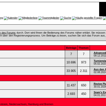
fe des Forums
durch. Dort wird Ihnen die Bedienung des Forums näher erklärt. Sie müssen 
ch über den Registrierungsprozess. Um Beiträge zu lesen, suchen Sie sich das Forum aus, das
Beiträge
Themen
Advanced 
7
7
09.12.201
Turnierpl
10.696
973
05.02.202
Aus den A
33.905
2.311
02.08.202
Revive Pl
11.437
650
30.01.202
Sram’s Ex
2.693
450
04.01.201
Holstein, Niedersachsen, Hamburg und Bremen