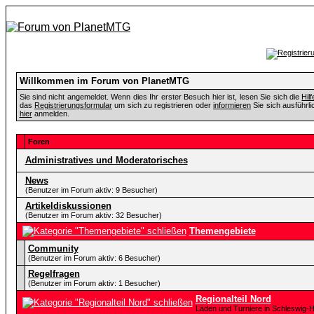
Willkommen im Forum von PlanetMTG
Sie sind nicht angemeldet. Wenn dies Ihr erster Besuch hier ist, lesen Sie sich die
Hil
das
Registrierungsformular
um sich zu registrieren oder
informieren
Sie sich ausführli
hier
anmelden.
Foren
Administratives und Moderatorisches
News
(Benutzer im Forum aktiv: 9 Besucher)
Artikeldiskussionen
(Benutzer im Forum aktiv: 32 Besucher)
Themengebiete
Community
(Benutzer im Forum aktiv: 6 Besucher)
Regelfragen
(Benutzer im Forum aktiv: 1 Besucher)
Regionalteil Nord
Läden und Turniere in Schleswig-