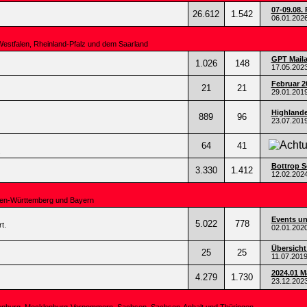
07-09.08. 
26.612
1.542
06.01.202
Westfalen, Rheinland-Pfalz und dem Saarland
GPT Mail
1.026
148
17.05.202
Februar 2
21
21
29.01.201
Highlande
889
96
23.07.201
64
41
.
Bottrop Se
3.330
1.412
12.02.202
den-Württemberg und Bayern
Events un
5.022
778
t.
02.01.202
Übersicht
25
25
11.07.201
2024.01 
4.279
1.730
23.12.202