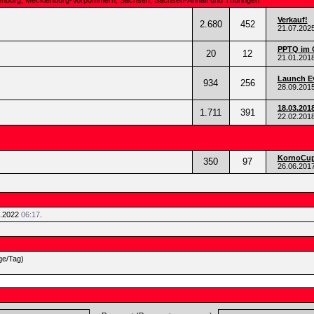
ndenburg, Mecklenburg-Vorpommern, Sachsen, Sachsen-Anhalt und Thüringen
Verkauf!
2.680
452
21.07.202
PPTQ im 
20
12
21.01.201
Launch Ev
934
256
28.09.201
18.03.201
1.711
391
22.02.201
KornoCup 
350
97
26.06.201
5.2022
06:17
.
ge/Tag)