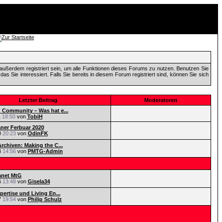
außerdem registriert sein, um alle Funktionen dieses Forums zu nutzen. Benutzen Sie
 Sie interessiert. Falls Sie bereits in diesem Forum registriert sind, können Sie sich
Letzter Beitrag
Moderatoren
Community – Was hat e...
1
18:50
von
TobiH
aner Ferbuar 2020
0
20:23
von
OdinFK
rchiven: Making the C...
4
14:56
von
PMTG-Admin
anet MtG
6
13:48
von
Gisela34
pertise und Living En...
7
19:54
von
Philip Schulz