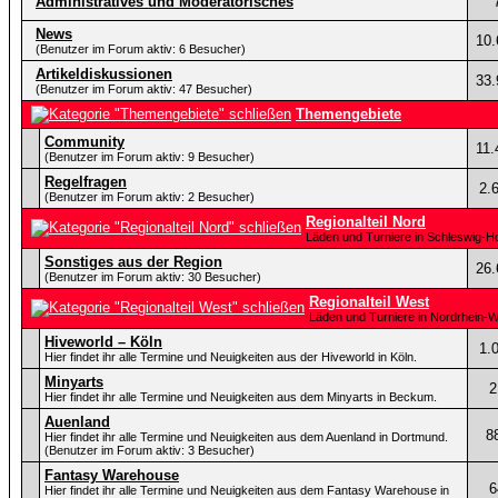
Administratives und Moderatorisches
News
10.
(Benutzer im Forum aktiv: 6 Besucher)
Artikeldiskussionen
33.
(Benutzer im Forum aktiv: 47 Besucher)
Themengebiete
Community
11.
(Benutzer im Forum aktiv: 9 Besucher)
Regelfragen
2.
(Benutzer im Forum aktiv: 2 Besucher)
Regionalteil Nord
Läden und Turniere in Schleswig-
Sonstiges aus der Region
26.
(Benutzer im Forum aktiv: 30 Besucher)
Regionalteil West
Läden und Turniere in Nordrhein-W
Hiveworld – Köln
1.
Hier findet ihr alle Termine und Neuigkeiten aus der Hiveworld in Köln.
Minyarts
2
Hier findet ihr alle Termine und Neuigkeiten aus dem Minyarts in Beckum.
Auenland
8
Hier findet ihr alle Termine und Neuigkeiten aus dem Auenland in Dortmund.
(Benutzer im Forum aktiv: 3 Besucher)
Fantasy Warehouse
6
Hier findet ihr alle Termine und Neuigkeiten aus dem Fantasy Warehouse in