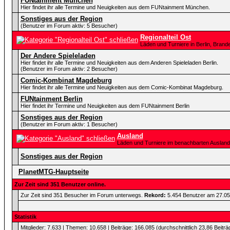
FUNtainment München
Hier findet ihr alle Termine und Neuigkeiten aus dem FUNtainment München.
Sonstiges aus der Region
(Benutzer im Forum aktiv: 5 Besucher)
Regionalteil Ost
Läden und Turniere in Berlin, Bra
Der Andere Spieleladen
Hier findet ihr alle Termine und Neuigkeiten aus dem Anderen Spieleladen Berlin.
(Benutzer im Forum aktiv: 2 Besucher)
Comic-Kombinat Magdeburg
Hier findet ihr alle Termine und Neuigkeiten aus dem Comic-Kombinat Magdeburg.
FUNtainment Berlin
Hier findet ihr Termine und Neuigkeiten aus dem FUNtainment Berlin
Sonstiges aus der Region
(Benutzer im Forum aktiv: 1 Besucher)
Ausland
Läden und Turniere im benachbarten Ausland
Sonstiges aus der Region
PlanetMTG-Hauptseite
Zur Zeit sind 351 Benutzer online.
Zur Zeit sind 351 Besucher im Forum unterwegs.
Rekord:
5.454 Benutzer am 27.0
Statistik
Mitglieder: 7.633 | Themen: 10.658 | Beiträge: 166.085 (durchschnittlich 23,86 Beiträ