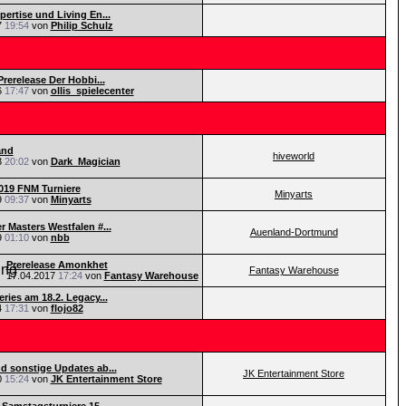
pertise und Living En...
7
19:54
von
Philip Schulz
Prerelease Der Hobbi...
6
17:47
von
ollis_spielecenter
and
hiveworld
3
20:02
von
Dark_Magician
019 FNM Turniere
Minyarts
9
09:37
von
Minyarts
r Masters Westfalen #...
Auenland-Dortmund
9
01:10
von
nbb
Prerelease Amonkhet
Fantasy Warehouse
17.04.2017
17:24
von
Fantasy Warehouse
ries am 18.2. Legacy...
4
17:31
von
flojo82
d sonstige Updates ab...
JK Entertainment Store
0
15:24
von
JK Entertainment Store