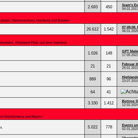
Sram’s Ex
2.693
450
04.01.201
Holstein, Niedersachsen, Hamburg und Bremen
07-09.08. 
26.612
1.542
06.01.202
Westfalen, Rheinland-Pfalz und dem Saarland
GPT Mail
1.026
148
17.05.202
Februar 2
21
21
29.01.201
Highlande
889
96
23.07.201
64
41
.
Bottrop Se
3.330
1.412
12.02.202
den-Württemberg und Bayern
Events un
5.022
778
t.
02.01.202