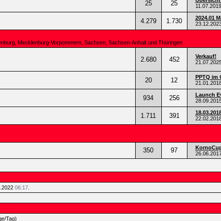
Übersicht
25
25
11.07.201
2024.01 
4.279
1.730
23.12.202
ndenburg, Mecklenburg-Vorpommern, Sachsen, Sachsen-Anhalt und Thüringen
Verkauf!
2.680
452
21.07.202
PPTQ im 
20
12
21.01.201
Launch Ev
934
256
28.09.201
18.03.201
1.711
391
22.02.201
KornoCup 
350
97
26.06.201
5.2022
06:17
.
ge/Tag)