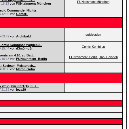
 Samstagsturniere 15....
FUNtainment München
9
18:23
von
FUNtainment München
Magic Commander Nights
3
12:02
von
GameIT
spieleladen
5
03:42
von
Archibald
Comic Kombinat Magdebu...
Comic-Kombinat
8
15:44
von
d3m0n-g3r
ents am 4.10. zu Batt...
FUNtainment_Berlin
,
Han_Heinrich
5
16:13
von
FUNtainment_Berlin
8: Sachsen-Meistersch...
8
08:38
von
Martin Golm
2017 (zwei PPTQs, Fus...
7
21:39
von
joza29