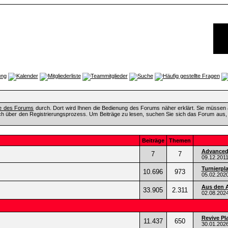
fe des Forums
durch. Dort wird Ihnen die Bedienung des Forums näher erklärt. Sie müssen 
ch über den Registrierungsprozess. Um Beiträge zu lesen, suchen Sie sich das Forum aus, das
Beiträge
Themen
Advanced 
7
7
09.12.201
Turnierpl
10.696
973
05.02.202
Aus den A
33.905
2.311
02.08.202
Revive Pl
11.437
650
30.01.202