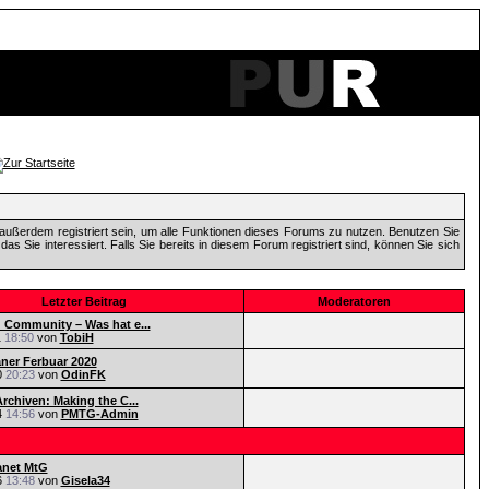
außerdem registriert sein, um alle Funktionen dieses Forums zu nutzen. Benutzen Sie
 Sie interessiert. Falls Sie bereits in diesem Forum registriert sind, können Sie sich
Letzter Beitrag
Moderatoren
Community – Was hat e...
1
18:50
von
TobiH
aner Ferbuar 2020
0
20:23
von
OdinFK
rchiven: Making the C...
4
14:56
von
PMTG-Admin
anet MtG
6
13:48
von
Gisela34