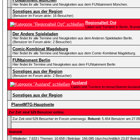
FUNtainment München
Hier findet ihr alle Termine und Neuigkeiten aus dem FUNtainment München.
Sonstiges aus der Region
(Benutzer im Forum aktiv: 16 Besucher)
Regionalteil Ost
Läden und Turniere in Berlin, Bra
Der Andere Spieleladen
Hier findet ihr alle Termine und Neuigkeiten aus dem Anderen Spieleladen Berlin.
(Benutzer im Forum aktiv: 2 Besucher)
Comic-Kombinat Magdeburg
Hier findet ihr alle Termine und Neuigkeiten aus dem Comic-Kombinat Magdeburg.
FUNtainment Berlin
Hier findet ihr Termine und Neuigkeiten aus dem FUNtainment Berlin
Sonstiges aus der Region
(Benutzer im Forum aktiv: 2 Besucher)
Ausland
Läden und Turniere im benachbarten Ausland
Sonstiges aus der Region
PlanetMTG-Hauptseite
Zur Zeit sind 529 Benutzer online.
Zur Zeit sind 529 Besucher im Forum unterwegs.
Rekord:
5.454 Benutzer am 27.0
Statistik
Mitglieder: 7.633 | Themen: 10.658 | Beiträge: 166.085 (durchschnittlich 23,87 Beiträ