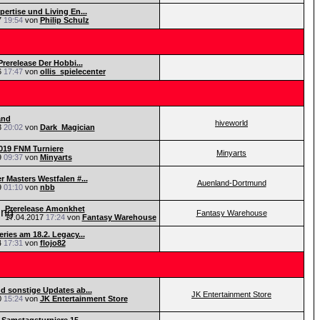
pertise und Living En...
7
19:54
von
Philip Schulz
Prerelease Der Hobbi...
6
17:47
von
ollis_spielecenter
and
hiveworld
3
20:02
von
Dark_Magician
019 FNM Turniere
Minyarts
9
09:37
von
Minyarts
r Masters Westfalen #...
Auenland-Dortmund
9
01:10
von
nbb
Prerelease Amonkhet
Fantasy Warehouse
17.04.2017
17:24
von
Fantasy Warehouse
ries am 18.2. Legacy...
4
17:31
von
flojo82
d sonstige Updates ab...
JK Entertainment Store
0
15:24
von
JK Entertainment Store