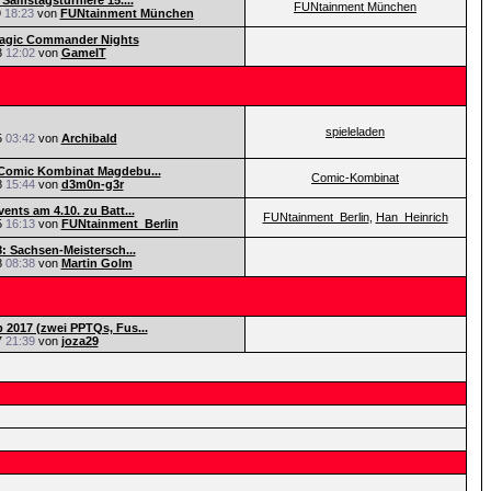
 Samstagsturniere 15....
FUNtainment München
9
18:23
von
FUNtainment München
Magic Commander Nights
3
12:02
von
GameIT
spieleladen
5
03:42
von
Archibald
Comic Kombinat Magdebu...
Comic-Kombinat
8
15:44
von
d3m0n-g3r
ents am 4.10. zu Batt...
FUNtainment_Berlin
,
Han_Heinrich
5
16:13
von
FUNtainment_Berlin
8: Sachsen-Meistersch...
8
08:38
von
Martin Golm
2017 (zwei PPTQs, Fus...
7
21:39
von
joza29