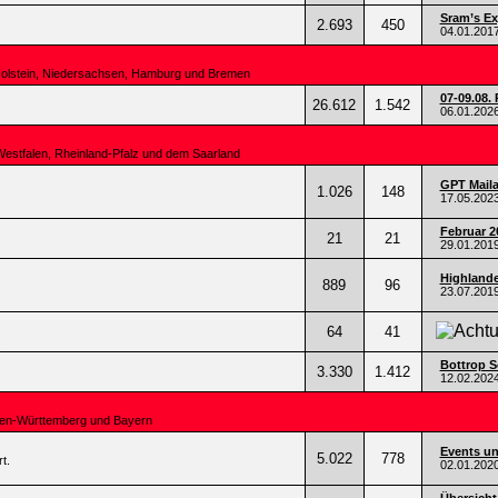
Sram’s Ex
2.693
450
04.01.201
Holstein, Niedersachsen, Hamburg und Bremen
07-09.08. 
26.612
1.542
06.01.202
Westfalen, Rheinland-Pfalz und dem Saarland
GPT Mail
1.026
148
17.05.202
Februar 2
21
21
29.01.201
Highlande
889
96
23.07.201
64
41
.
Bottrop Se
3.330
1.412
12.02.202
den-Württemberg und Bayern
Events un
5.022
778
t.
02.01.202