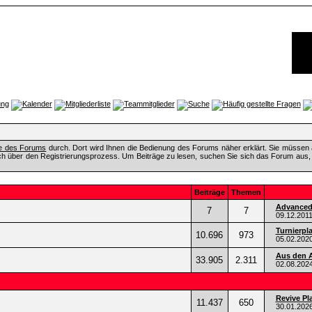
fe des Forums
durch. Dort wird Ihnen die Bedienung des Forums näher erklärt. Sie müssen 
ch über den Registrierungsprozess. Um Beiträge zu lesen, suchen Sie sich das Forum aus, das
Beiträge
Themen
Advanced 
7
7
09.12.201
Turnierpl
10.696
973
05.02.202
Aus den A
33.905
2.311
02.08.202
Revive Pl
11.437
650
30.01.202