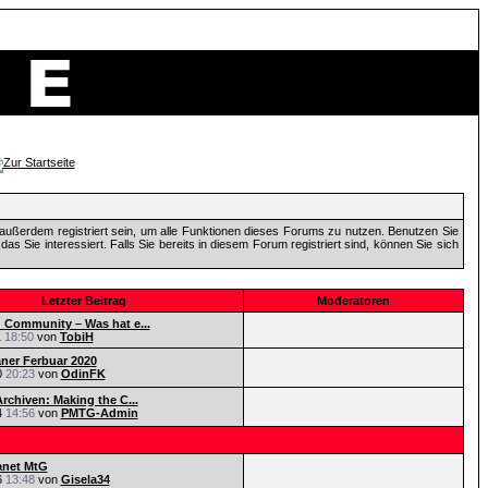
außerdem registriert sein, um alle Funktionen dieses Forums zu nutzen. Benutzen Sie
 Sie interessiert. Falls Sie bereits in diesem Forum registriert sind, können Sie sich
Letzter Beitrag
Moderatoren
Community – Was hat e...
1
18:50
von
TobiH
aner Ferbuar 2020
0
20:23
von
OdinFK
rchiven: Making the C...
4
14:56
von
PMTG-Admin
anet MtG
6
13:48
von
Gisela34