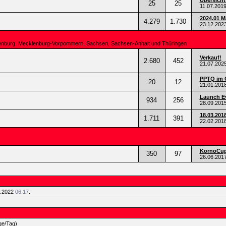
Übersicht
25
25
11.07.201
2024.01 
4.279
1.730
23.12.202
ndenburg, Mecklenburg-Vorpommern, Sachsen, Sachsen-Anhalt und Thüringen
Verkauf!
2.680
452
21.07.202
PPTQ im 
20
12
21.01.201
Launch Ev
934
256
28.09.201
18.03.201
1.711
391
22.02.201
KornoCup 
350
97
26.06.201
5.2022
06:17
.
ge/Tag)