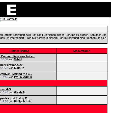
außerdem registriert sein, um alle Funktionen dieses Forums zu nutzen. Benutzen Sie
 Sie interessiert. Falls Sie bereits in diesem Forum registriert sind, können Sie sich
Letzter Beitrag
Moderatoren
Community – Was hat e...
1
18:50
von
TobiH
aner Ferbuar 2020
0
20:23
von
OdinFK
rchiven: Making the C...
4
14:56
von
PMTG-Admin
anet MtG
6
13:48
von
Gisela34
pertise und Living En...
7
19:54
von
Philip Schulz