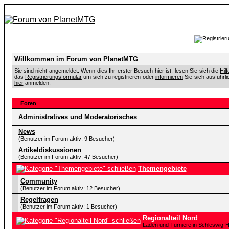
Willkommen im Forum von PlanetMTG
Sie sind nicht angemeldet. Wenn dies Ihr erster Besuch hier ist, lesen Sie sich die
Hil
das
Registrierungsformular
um sich zu registrieren oder
informieren
Sie sich ausführli
hier
anmelden.
Foren
Administratives und Moderatorisches
News
(Benutzer im Forum aktiv: 9 Besucher)
Artikeldiskussionen
(Benutzer im Forum aktiv: 47 Besucher)
Themengebiete
Community
(Benutzer im Forum aktiv: 12 Besucher)
Regelfragen
(Benutzer im Forum aktiv: 1 Besucher)
Regionalteil Nord
Läden und Turniere in Schleswig-