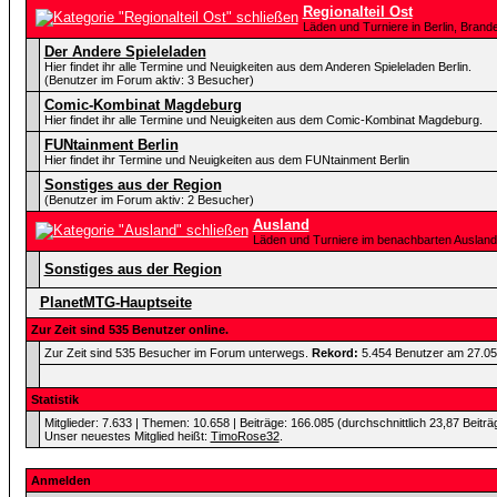
Regionalteil Ost
Läden und Turniere in Berlin, Bra
Der Andere Spieleladen
Hier findet ihr alle Termine und Neuigkeiten aus dem Anderen Spieleladen Berlin.
(Benutzer im Forum aktiv: 3 Besucher)
Comic-Kombinat Magdeburg
Hier findet ihr alle Termine und Neuigkeiten aus dem Comic-Kombinat Magdeburg.
FUNtainment Berlin
Hier findet ihr Termine und Neuigkeiten aus dem FUNtainment Berlin
Sonstiges aus der Region
(Benutzer im Forum aktiv: 2 Besucher)
Ausland
Läden und Turniere im benachbarten Ausland
Sonstiges aus der Region
PlanetMTG-Hauptseite
Zur Zeit sind 535 Benutzer online.
Zur Zeit sind 535 Besucher im Forum unterwegs.
Rekord:
5.454 Benutzer am 27.0
Statistik
Mitglieder: 7.633 | Themen: 10.658 | Beiträge: 166.085 (durchschnittlich 23,87 Beiträ
Unser neuestes Mitglied heißt:
TimoRose32
.
Anmelden