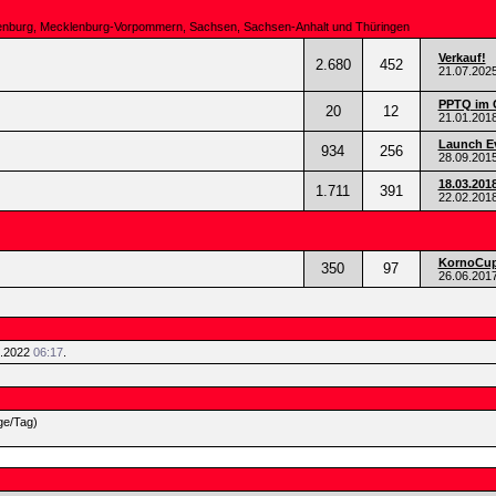
ndenburg, Mecklenburg-Vorpommern, Sachsen, Sachsen-Anhalt und Thüringen
Verkauf!
2.680
452
21.07.202
PPTQ im 
20
12
21.01.201
Launch Ev
934
256
28.09.201
18.03.201
1.711
391
22.02.201
KornoCup 
350
97
26.06.201
5.2022
06:17
.
ge/Tag)