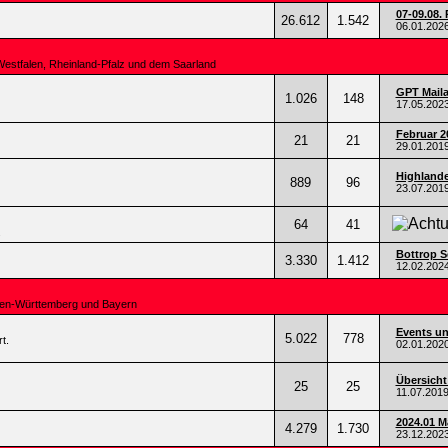
07-09.08. 
26.612
1.542
06.01.202
Westfalen, Rheinland-Pfalz und dem Saarland
GPT Mail
1.026
148
17.05.202
Februar 2
21
21
29.01.201
Highlande
889
96
23.07.201
64
41
.
Bottrop Se
3.330
1.412
12.02.202
den-Württemberg und Bayern
Events un
5.022
778
t.
02.01.202
Übersicht
25
25
11.07.201
2024.01 
4.279
1.730
23.12.202