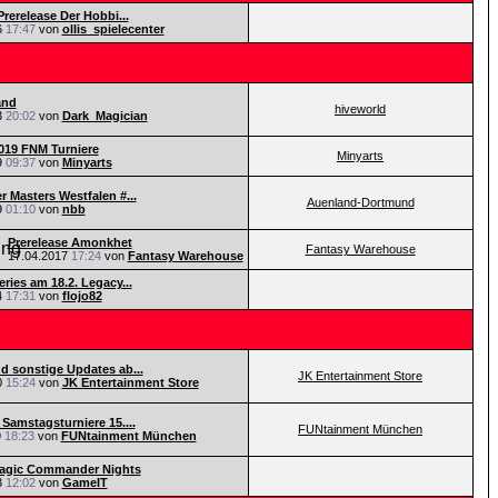
Prerelease Der Hobbi...
6
17:47
von
ollis_spielecenter
and
hiveworld
3
20:02
von
Dark_Magician
019 FNM Turniere
Minyarts
9
09:37
von
Minyarts
r Masters Westfalen #...
Auenland-Dortmund
9
01:10
von
nbb
Prerelease Amonkhet
Fantasy Warehouse
17.04.2017
17:24
von
Fantasy Warehouse
ries am 18.2. Legacy...
4
17:31
von
flojo82
d sonstige Updates ab...
JK Entertainment Store
0
15:24
von
JK Entertainment Store
 Samstagsturniere 15....
FUNtainment München
9
18:23
von
FUNtainment München
Magic Commander Nights
3
12:02
von
GameIT