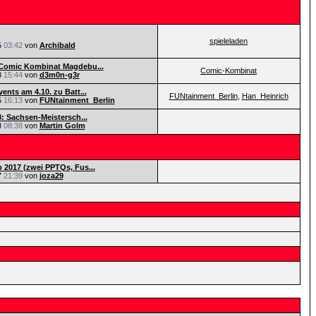
spieleladen
5
03:42
von
Archibald
Comic Kombinat Magdebu...
Comic-Kombinat
8
15:44
von
d3m0n-g3r
ents am 4.10. zu Batt...
FUNtainment_Berlin
,
Han_Heinrich
5
16:13
von
FUNtainment_Berlin
8: Sachsen-Meistersch...
8
08:38
von
Martin Golm
2017 (zwei PPTQs, Fus...
7
21:39
von
joza29