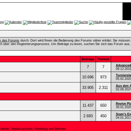
fe des Forums
durch. Dort wird Ihnen die Bedienung des Forums näher erklärt. Sie müssen 
ch über den Registrierungsprozess. Um Beiträge zu lesen, suchen Sie sich das Forum aus, das
Beiträge
Themen
Advanced 
7
7
09.12.201
Turnierpl
10.696
973
05.02.202
Aus den A
33.905
2.311
02.08.202
Revive Pl
11.437
650
30.01.202
Sram’s Ex
2.693
450
04.01.201
Holstein, Niedersachsen, Hamburg und Bremen