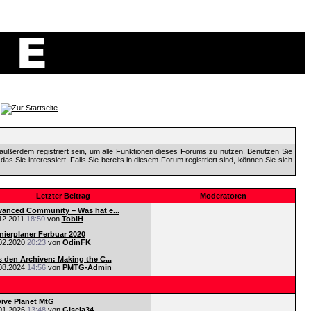
außerdem registriert sein, um alle Funktionen dieses Forums zu nutzen. Benutzen Sie
 Sie interessiert. Falls Sie bereits in diesem Forum registriert sind, können Sie sich
Letzter Beitrag
Moderatoren
anced Community – Was hat e...
12.2011
18:50
von
TobiH
nierplaner Ferbuar 2020
02.2020
20:23
von
OdinFK
 den Archiven: Making the C...
08.2024
14:56
von
PMTG-Admin
ive Planet MtG
01.2026
13:48
von
Gisela34