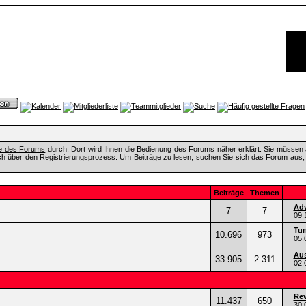
fe des Forums
durch. Dort wird Ihnen die Bedienung des Forums näher erklärt. Sie müssen 
ch über den Registrierungsprozess. Um Beiträge zu lesen, suchen Sie sich das Forum aus, das
Beiträge
Themen
Adv
7
7
09.
Tur
10.696
973
05.
Aus
33.905
2.311
02.
Rev
11.437
650
30.