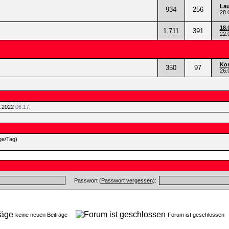
Lau
934
256
28.
18.
1.711
391
22.
Kor
350
97
26.
5.2022
06:17
.
ge/Tag)
Passwort (
Passwort vergessen
):
keine neuen Beiträge
Forum ist geschlosse