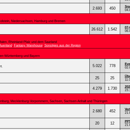
Sra
2.693
450
04.
Holstein, Niedersachsen, Hamburg und Bremen
07-
26.612
1.542
06.
falen, Rheinland-Pfalz und dem Saarland
Auenland
,
Fantasy Warehouse
,
Sonstiges aus der Region
den-Württemberg und Bayern
Eve
5.022
778
t.
02.
Übe
25
25
11.
202
4.279
1.730
23.
ndenburg, Mecklenburg-Vorpommern, Sachsen, Sachsen-Anhalt und Thüringen
Ver
2.680
452
21.
PPT
20
12
21.