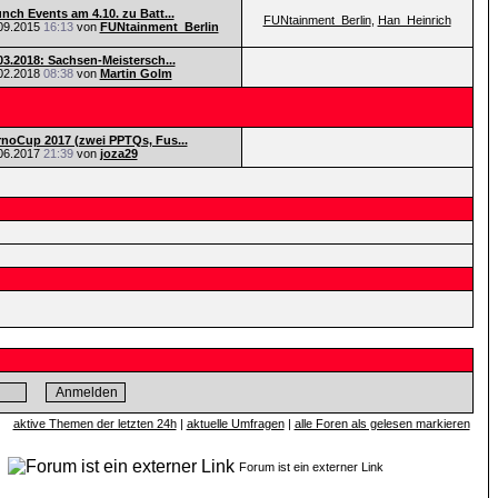
nch Events am 4.10. zu Batt...
FUNtainment_Berlin
,
Han_Heinrich
09.2015
16:13
von
FUNtainment_Berlin
03.2018: Sachsen-Meistersch...
02.2018
08:38
von
Martin Golm
noCup 2017 (zwei PPTQs, Fus...
06.2017
21:39
von
joza29
aktive Themen der letzten 24h
|
aktuelle Umfragen
|
alle Foren als gelesen markieren
n
Forum ist ein externer Link