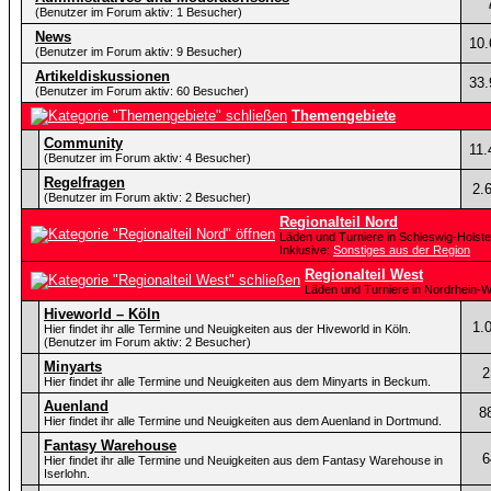
(Benutzer im Forum aktiv: 1 Besucher)
News
10.
(Benutzer im Forum aktiv: 9 Besucher)
Artikeldiskussionen
33.
(Benutzer im Forum aktiv: 60 Besucher)
Themengebiete
Community
11.
(Benutzer im Forum aktiv: 4 Besucher)
Regelfragen
2.
(Benutzer im Forum aktiv: 2 Besucher)
Regionalteil Nord
Läden und Turniere in Schleswig-Hols
Inklusive:
Sonstiges aus der Region
Regionalteil West
Läden und Turniere in Nordrhein-W
Hiveworld – Köln
1.
Hier findet ihr alle Termine und Neuigkeiten aus der Hiveworld in Köln.
(Benutzer im Forum aktiv: 2 Besucher)
Minyarts
2
Hier findet ihr alle Termine und Neuigkeiten aus dem Minyarts in Beckum.
Auenland
8
Hier findet ihr alle Termine und Neuigkeiten aus dem Auenland in Dortmund.
Fantasy Warehouse
6
Hier findet ihr alle Termine und Neuigkeiten aus dem Fantasy Warehouse in
Iserlohn.