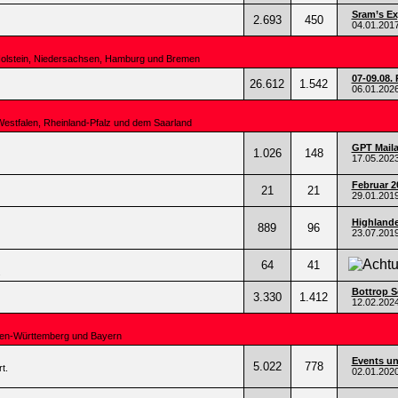
Sram’s Ex
2.693
450
04.01.201
Holstein, Niedersachsen, Hamburg und Bremen
07-09.08. 
26.612
1.542
06.01.202
Westfalen, Rheinland-Pfalz und dem Saarland
GPT Mail
1.026
148
17.05.202
Februar 2
21
21
29.01.201
Highlande
889
96
23.07.201
64
41
.
Bottrop Se
3.330
1.412
12.02.202
den-Württemberg und Bayern
Events un
5.022
778
t.
02.01.202