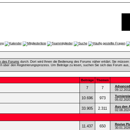
fe des Forums
durch. Dort wird Ihnen die Bedienung des Forums näher erklärt. Sie müssen 
ch über den Registrierungsprozess. Um Beiträge zu lesen, suchen Sie sich das Forum aus, das
Beiträge
Themen
Advanced 
7
7
09.12.201
Turnierpl
10.696
973
05.02.202
Aus den A
33.905
2.311
02.08.202
Revive Pl
11.437
650
30.01.202