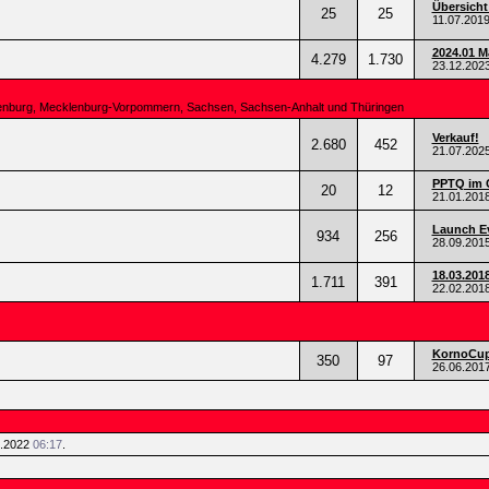
Übersicht
25
25
11.07.201
2024.01 
4.279
1.730
23.12.202
ndenburg, Mecklenburg-Vorpommern, Sachsen, Sachsen-Anhalt und Thüringen
Verkauf!
2.680
452
21.07.202
PPTQ im 
20
12
21.01.201
Launch Ev
934
256
28.09.201
18.03.201
1.711
391
22.02.201
KornoCup 
350
97
26.06.201
5.2022
06:17
.