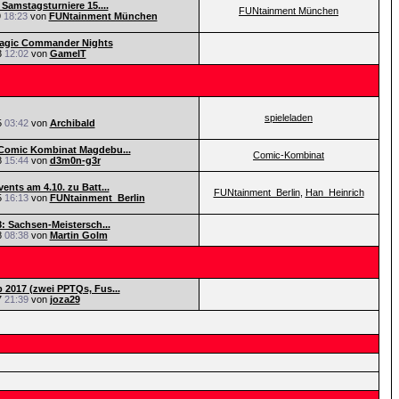
 Samstagsturniere 15....
FUNtainment München
9
18:23
von
FUNtainment München
Magic Commander Nights
3
12:02
von
GameIT
spieleladen
5
03:42
von
Archibald
Comic Kombinat Magdebu...
Comic-Kombinat
8
15:44
von
d3m0n-g3r
ents am 4.10. zu Batt...
FUNtainment_Berlin
,
Han_Heinrich
5
16:13
von
FUNtainment_Berlin
8: Sachsen-Meistersch...
8
08:38
von
Martin Golm
2017 (zwei PPTQs, Fus...
7
21:39
von
joza29