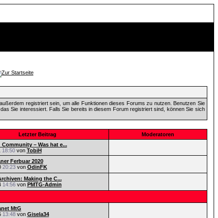
außerdem registriert sein, um alle Funktionen dieses Forums zu nutzen. Benutzen Sie
 Sie interessiert. Falls Sie bereits in diesem Forum registriert sind, können Sie sich
Letzter Beitrag
Moderatoren
Community – Was hat e...
1
18:50
von
TobiH
aner Ferbuar 2020
0
20:23
von
OdinFK
rchiven: Making the C...
4
14:56
von
PMTG-Admin
anet MtG
6
13:48
von
Gisela34