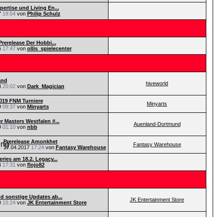
pertise und Living En...
7
19:54
von
Philip Schulz
Prerelease Der Hobbi...
6
17:47
von
ollis_spielecenter
and
hiveworld
3
20:02
von
Dark_Magician
019 FNM Turniere
Minyarts
9
09:37
von
Minyarts
r Masters Westfalen #...
Auenland-Dortmund
9
01:10
von
nbb
Prerelease Amonkhet
Fantasy Warehouse
17.04.2017
17:24
von
Fantasy Warehouse
ries am 18.2. Legacy...
4
17:31
von
flojo82
d sonstige Updates ab...
JK Entertainment Store
0
15:24
von
JK Entertainment Store