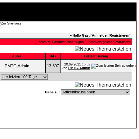
» Hallo Gast [
Anmelden
|
Registrieren
]
Forum zu Favoriten hinzufügen
|
Forum als gelesen markieren
Autor
Hits
Letzter Beitrag
20.09.2021
15:52
PMTG-Admin
13.507
von
PMTG-Admin
,
Gehe zu:
n