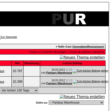
» Hallo Gast [
Anmelden
|
Registrieren
]
Forum zu Favoriten hinzufügen
|
Forum als gelesen markieren
Hits
Bewertung
Letzter Beitrag
18.03.2012
11:26
use
10.787
von
Fantasy Warehouse
18.03.2012
11:13
use
10.299
von
Fantasy Warehouse
,
Gehe zu:
n