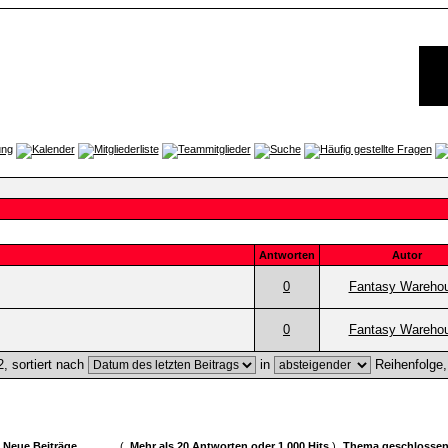
Antworten
Autor
0
Fantasy Wareho
0
Fantasy Wareho
, sortiert nach
in
Reihenfolge
Neue Beiträge
(
Mehr als 20 Antworten oder 1.000 Hits
)
Thema geschlosse