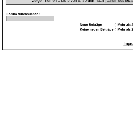
Zeige Themen 1 bis 5 von 5, sortiert nach
Forum durchsuchen:
Neue Beiträge
(
Mehr als 
Keine neuen Beiträge
(
Mehr als 
Impr