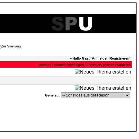
» Hallo Gast [
Anmelden
|
Registrieren
]
Forum zu Favoriten hinzufügen
|
Forum als gelesen markieren
Gehe zu:
n