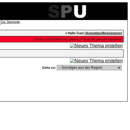
» Hallo Gast [
Anmelden
|
Registrieren
]
Forum zu Favoriten hinzufügen
|
Forum als gelesen markieren
Gehe zu:
n