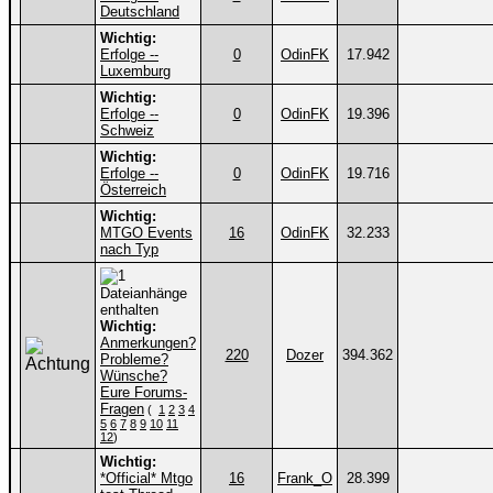
Deutschland
Wichtig:
Erfolge --
0
OdinFK
17.942
Luxemburg
Wichtig:
Erfolge --
0
OdinFK
19.396
Schweiz
Wichtig:
Erfolge --
0
OdinFK
19.716
Österreich
Wichtig:
MTGO Events
16
OdinFK
32.233
nach Typ
Wichtig:
Anmerkungen?
220
Dozer
394.362
Probleme?
Wünsche?
Eure Forums-
Fragen
(
1
2
3
4
5
6
7
8
9
10
11
12
)
Wichtig:
*Official* Mtgo
16
Frank_O
28.399