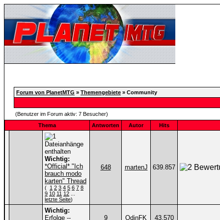
Forum von PlanetMTG
»
Themengebiete
» Community
(Benutzer im Forum aktiv: 7 Besucher)
Thema
Antworten
Autor
Hits
Wichtig:
*Official* "Ich
648
martenJ
639.857
brauch modo
karten" Thread
(
1
2
3
4
5
6
7
8
9
10
11
12
...
letzte Seite
)
Wichtig:
Erfolge --
9
OdinFK
43.570